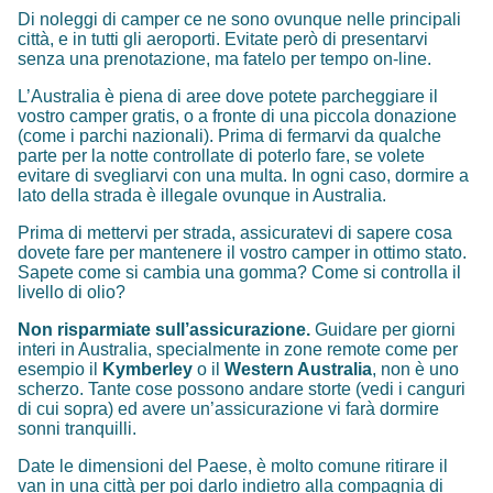
Di noleggi di camper ce ne sono ovunque nelle principali
città, e in tutti gli aeroporti. Evitate però di presentarvi
senza una prenotazione, ma fatelo per tempo on-line.
L’Australia è piena di aree dove potete parcheggiare il
vostro camper gratis, o a fronte di una piccola donazione
(come i parchi nazionali). Prima di fermarvi da qualche
parte per la notte controllate di poterlo fare, se volete
evitare di svegliarvi con una multa. In ogni caso, dormire a
lato della strada è illegale ovunque in Australia.
Prima di mettervi per strada, assicuratevi di sapere cosa
dovete fare per mantenere il vostro camper in ottimo stato.
Sapete come si cambia una gomma? Come si controlla il
livello di olio?
Non risparmiate sull’assicurazione.
Guidare per giorni
interi in Australia, specialmente in zone remote come per
esempio il
Kymberley
o il
Western Australia
, non è uno
scherzo. Tante cose possono andare storte (vedi i canguri
di cui sopra) ed avere un’assicurazione vi farà dormire
sonni tranquilli.
Date le dimensioni del Paese, è molto comune ritirare il
van in una città per poi darlo indietro alla compagnia di