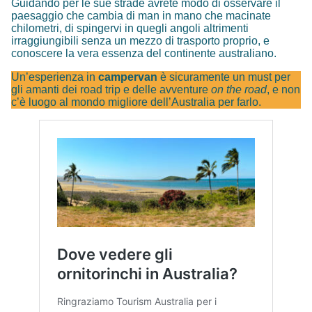
Guidando per le sue strade avrete modo di osservare il
paesaggio che cambia di man in mano che macinate
chilometri, di spingervi in quegli angoli altrimenti
irraggiungibili senza un mezzo di trasporto proprio, e
conoscere la vera essenza del continente australiano.
Un’esperienza in
campervan
è sicuramente un must per
gli amanti dei road trip e delle avventure
on the road
, e non
c’è luogo al mondo migliore dell’Australia per farlo.