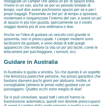
noleggiate un camper che abbia un po’ di spazio extra.
Vivere in un van, anche se per un periodo limitato di
tempo, vuol dire avere pochissimo spazio per se e per i
propri bagagli. Passerete un bel po’ di tempo a spostare,
risistemare e riorganizzare l’interno del van, e avere un po’
di spazio in più non guasta, specialmente se il vostro
viaggio durerà più di una settimana o due.
Anche se l’idea di guidare un veicolo così grande vi
spaventa. non vi preoccupate. I camper moderni sono
facilissimi da guidare, e sono dotati di tutti quegli
apparecchi che rendono la vita un po’ più facile, come le
telecamere per parcheggiare, i sensori, ecc.
Guidare in Australia
In Australia si guida a sinistra. So che questo è un aspetto
che terrorizza parecchie persone, ma posso garantirvi che
bastano davvero pochi giorni per abituarsi. Inoltre, è
consigliabile (almeno le prime volte) guidare con un
passeggero. Quattro occhi sono meglio di due!
Se vi può consolare, quasi tutti i veicoli hanno la
trasmissione automatica, quindi non dovrete preoccuparvi
di avere il cambio dalla parte opposta a quella a cui siete