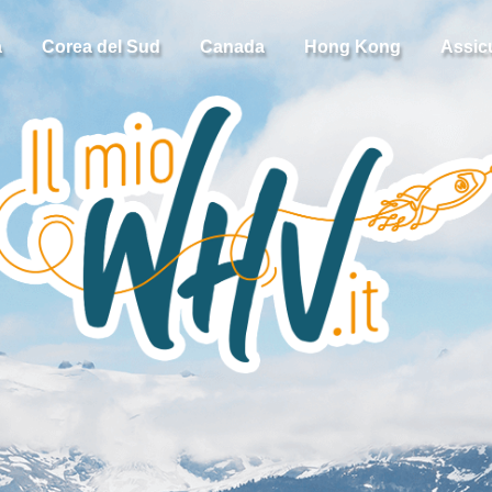
a
Corea del Sud
Canada
Hong Kong
Assic