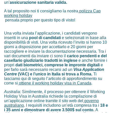
un’
assicurazione sanitaria valida.
A tal proposito noi ti consigliamo la nostra
polizza Cap
working holiday
pensata proprio per questo tipo di visto!
Una volta inviata l’applicazione, i candidati vengono
inseriti in una
pool di candidati
e selezionati in base alla
disponibilità di visti. Una volta ricevuto l’invito si hanno 10
giorni a disposizione per accettarlo e 20 giorni per
raccogliere e inviare la documentazione necessaria. Tra i
vari documenti da inviare ci sono il
carico pendenti e del
casellario giudiziario tradotti in inglese
e anche fornire i
propri
dati biometrici, comprese le impronte digitali
e
per farlo sarà necessario recarsi ad un
Visa Application
Centre
(VAC) e l’unico in Italia si trova a Roma.
Ti
lasciamo qui di seguito l’articolo di approfondimento su
come si
ottiene il working holiday visa in Canada
.
Australia:
Similmente, il processo per ottenere il Working
Holiday Visa in Australia richiede la compilazione di
un’applicazione online tramite il sito web del
governo
australiano
. I requisiti includono un’età compresa tra i
18 e
i 35 anni e dimostrare di avere 3.500$ sul conto.
A