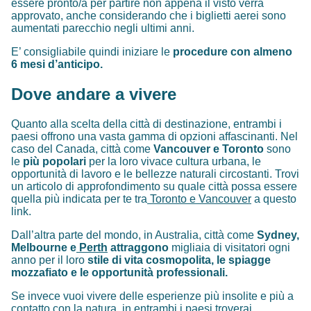
essere pronto/a per partire non appena il visto verrà
approvato, anche considerando che i biglietti aerei sono
aumentati parecchio negli ultimi anni.
E’ consigliabile quindi iniziare le
procedure con almeno
6 mesi d’anticipo.
Dove andare a vivere
Quanto alla scelta della città di destinazione, entrambi i
paesi offrono una vasta gamma di opzioni affascinanti. Nel
caso del Canada, città come
Vancouver e Toronto
sono
le
più popolari
per la loro vivace cultura urbana, le
opportunità di lavoro e le bellezze naturali circostanti. Trovi
un articolo di approfondimento su quale città possa essere
quella più indicata per te tra
Toronto e Vancouver
a questo
link.
Dall’altra parte del mondo, in Australia, città come
Sydney,
Melbourne e
Perth
attraggono
migliaia di visitatori ogni
anno per il loro
stile di vita cosmopolita, le spiagge
mozzafiato e le opportunità professionali.
Se invece vuoi vivere delle esperienze più insolite e più a
contatto con la natura, in entrambi i paesi troverai