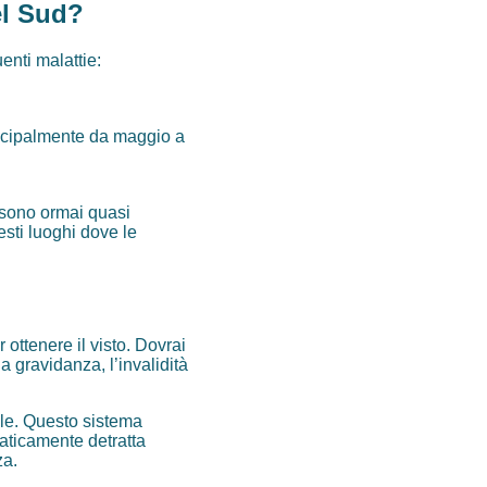
el Sud?
nti malattie:
rincipalmente da maggio a
 sono ormai quasi
esti luoghi dove le
 ottenere il visto. Dovrai
la gravidanza, l’invalidità
ale. Questo sistema
maticamente detratta
za.