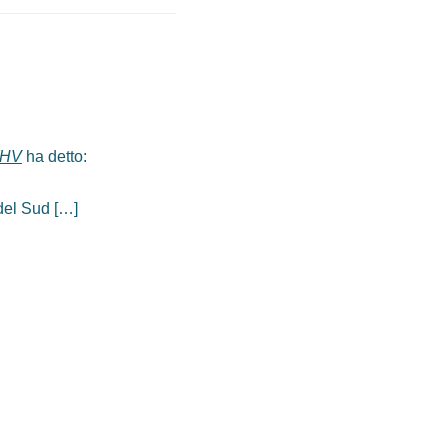
 WHV
ha detto:
 del Sud […]