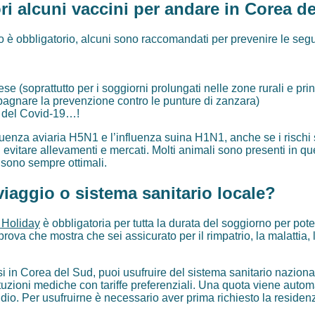
i alcuni vaccini
per andare in Corea d
è obbligatorio, alcuni sono raccomandati per prevenire le segue
se (soprattutto per i soggiorni prolungati nelle zone rurali e p
pagnare la prevenzione contro le punture di zanzara)
 del Covid-19…!
fluenza aviaria H5N1 e l’influenza suina H1N1, anche se i rischi
di evitare allevamenti e mercati. Molti animali sono presenti in qu
 sono sempre ottimali.
iaggio o sistema sanitario locale?
 Holiday
è obbligatoria per tutta la durata del soggiorno per poter
prova che mostra che sei assicurato per il rimpatrio, la malattia, 
si in Corea del Sud, puoi usufruire del sistema sanitario nazion
tuzioni mediche con tariffe preferenziali. Una quota viene auto
io. Per usufruirne è necessario aver prima richiesto la residen