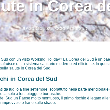
lute in Corea d
9 AGOSTO 2021 | COREA DEL SUD
el Sud con
un visto Working Holiday?
La Corea del Sud è un pae
sufruisce di un sistema sanitario moderno ed efficiente. In questo
 sulla salute in Corea del Sud.
schi in Corea del Sud
nti da luglio a fine settembre, soprattutto nella parte meridional
ta solo a forti piogge e burrasche.
l Sud un Paese molto montuoso, il primo rischio è legato alle 
 improvvise e frane sulle strade.