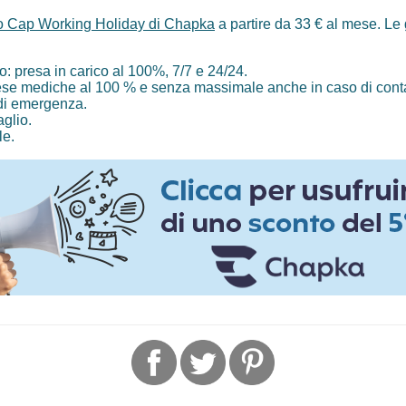
tto Cap Working Holiday di Chapka
a partire da 33 € al mese. Le 
o: presa in carico al 100%, 7/7 e 24/24.
se mediche al 100 % e senza massimale anche in caso di conta
di emergenza.
glio.
le.