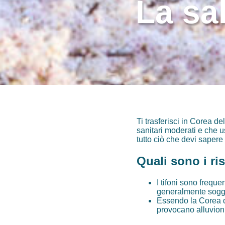
La sa
Ti trasferisci in Corea d
sanitari moderati e che u
tutto ciò che devi sapere
Quali sono i ri
I tifoni sono freque
generalmente sogget
Essendo la Corea de
provocano alluvioni