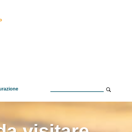
urazione
da visitare