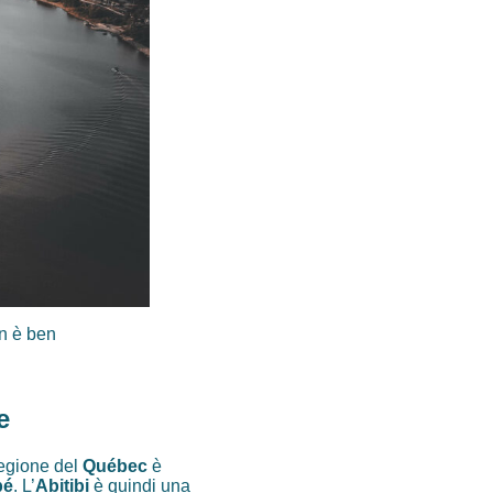
on è ben
e
regione del
Québec
è
pé
. L’
Abitibi
è quindi una