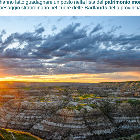
li hanno fatto guadagnare un posto nella lista del
patrimonio mo
 paesaggio straordinario nel cuore delle
Badlands
della provincia