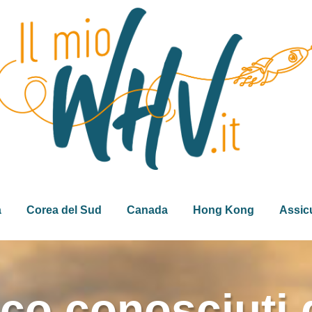
a
Corea del Sud
Canada
Hong Kong
Assic
co conosciuti 