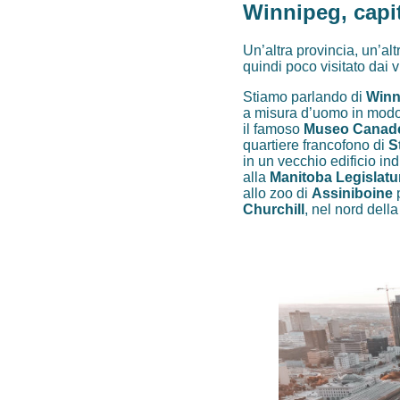
Winnipeg, capi
Un’altra provincia, un’al
quindi poco visitato dai v
Stiamo parlando di
Winn
a misura d’uomo in modo da
il famoso
Museo Canades
quartiere francofono di
S
in un vecchio edificio in
alla
Manitoba Legislatu
allo zoo di
Assiniboine
p
Churchill
, nel nord dell