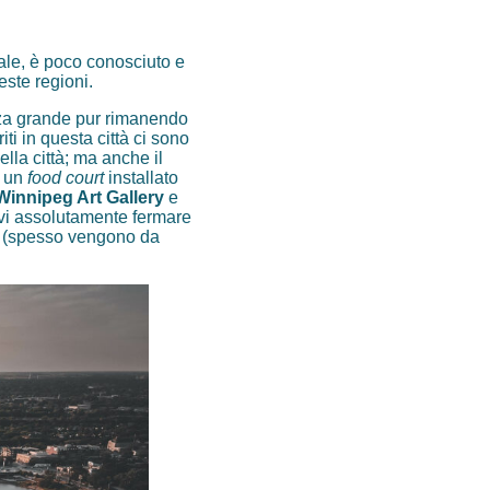
rale, è poco conosciuto e
este regioni.
za grande pur rimanendo
ti in questa città ci sono
ella città; ma anche il
e un
food court
installato
Winnipeg Art Gallery
e
evi assolutamente fermare
ati (spesso vengono da