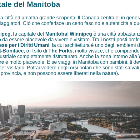
tale del Manitoba
tra città ed un’altra grande scoperta! Il Canada centrale, in gene
iaggiatori. Ciò che conferisce un certo fascino e autenticità a qu
ipeg,
la capitale del
Manitoba
!
Winnipeg
è una città abbastan
 essere piacevole da vivere e visitare. Tra i nostri posti preferi
e per i Diritti Umani
, la cui architettura è uno degli emblemi d
t-Boniface
; o il sito di
The Forks,
molto vivace, che comprend
dustriale completamente ristrutturato. Anche la zona intorno alla
re
è molto piacevole. E se viaggi in Manitoba con bambini, ti d
er visitarlo! Potrai vedere degli orsi polari che sono stati salv
a provincia, e non possono essere liberati nella natura).