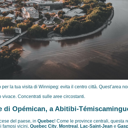
o per la tua visita di Winnipeg: evita il centro città. Quest’area n
 vivace. Concentrati sulle aree circostanti.
e di Opémican, a Abitibi-Témiscamingu
cese del paese, in
Quebec
! Come le province centrali, questa 
 famosi vicini,
Quebec City
,
Montreal
,
Lac-Saint-Jean
e
Gas