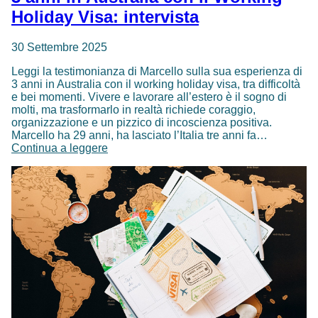
Holiday Visa: intervista
30 Settembre 2025
Leggi la testimonianza di Marcello sulla sua esperienza di
3 anni in Australia con il working holiday visa, tra difficoltà
e bei momenti. Vivere e lavorare all’estero è il sogno di
molti, ma trasformarlo in realtà richiede coraggio,
organizzazione e un pizzico di incoscienza positiva.
Marcello ha 29 anni, ha lasciato l’Italia tre anni fa…
3
Continua a leggere
anni
in
Australia
con
il
Working
Holiday
Visa:
intervista