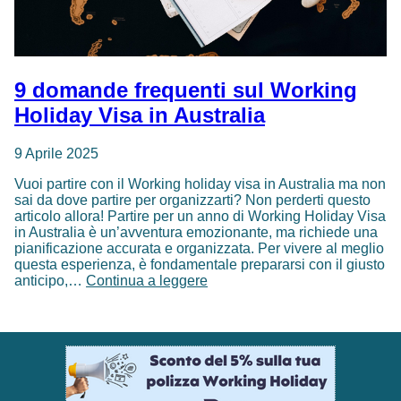
9 domande frequenti sul Working
Holiday Visa in Australia
9 Aprile 2025
Vuoi partire con il Working holiday visa in Australia ma non
sai da dove partire per organizzarti? Non perderti questo
articolo allora! Partire per un anno di Working Holiday Visa
in Australia è un’avventura emozionante, ma richiede una
pianificazione accurata e organizzata. Per vivere al meglio
questa esperienza, è fondamentale prepararsi con il giusto
9
anticipo,…
Continua a leggere
domande
frequenti
sul
Working
Holiday
Visa
in