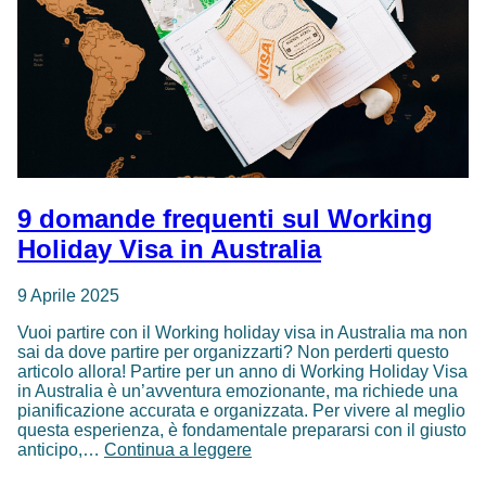
9 domande frequenti sul Working
Holiday Visa in Australia
9 Aprile 2025
Vuoi partire con il Working holiday visa in Australia ma non
sai da dove partire per organizzarti? Non perderti questo
articolo allora! Partire per un anno di Working Holiday Visa
in Australia è un’avventura emozionante, ma richiede una
pianificazione accurata e organizzata. Per vivere al meglio
questa esperienza, è fondamentale prepararsi con il giusto
9
anticipo,…
Continua a leggere
domande