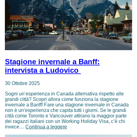
Stagione invernale a Banff:
intervista a Ludovico
30 Ottobre 2025
Sogni un’esperienza in Canada alternativa rispetto alle
grandi città? Scopri allora come funziona la stagione
invernale a Banff! Fare una stagione invernale in Canada
non è un’esperienza che capita tutti i giorni. Se le grandi
città come Toronto e Vancouver attirano la maggior parte
dei ragazzi italiani con un Working Holiday Visa, c’è chi
Stagione
invece…
Continua a leggere
invernale