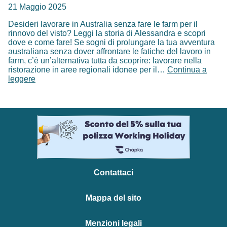
Visa:
21 Maggio 2025
intervista
Desideri lavorare in Australia senza fare le farm per il
rinnovo del visto? Leggi la storia di Alessandra e scopri
dove e come fare! Se sogni di prolungare la tua avventura
australiana senza dover affrontare le fatiche del lavoro in
farm, c’è un’alternativa tutta da scoprire: lavorare nella
ristorazione in aree regionali idonee per il…
Continua a
Lavorare
leggere
in
Australia
per
il
rinnovo
del
visto
come
barista
Contattaci
Mappa del sito
Menzioni legali