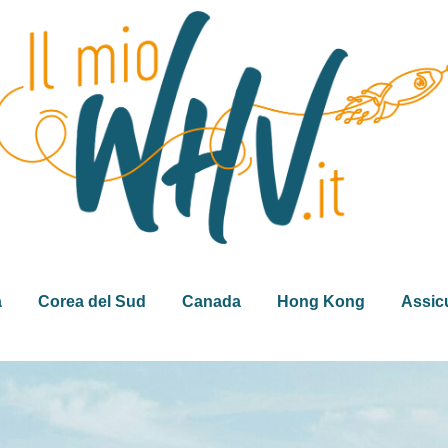
a
Corea del Sud
Canada
Hong Kong
Assic