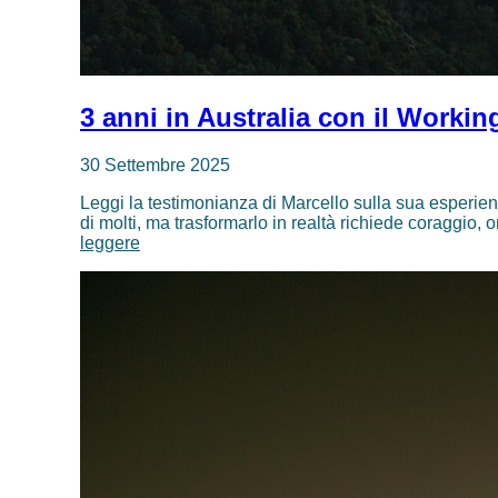
3 anni in Australia con il Workin
30 Settembre 2025
Leggi la testimonianza di Marcello sulla sua esperienza
di molti, ma trasformarlo in realtà richiede coraggio, 
3
leggere
anni
in
Australia
con
il
Working
Holiday
Visa:
intervista