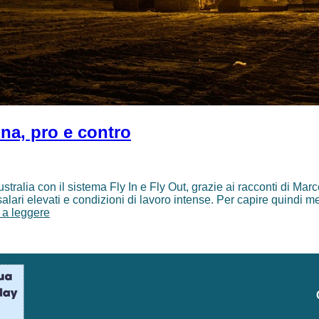
ona, pro e contro
tralia con il sistema Fly In e Fly Out, grazie ai racconti di Marc
lari elevati e condizioni di lavoro intense. Per capire quindi me
Miniere
 a leggere
in
Australia:
come
funziona,
pro
e
contro