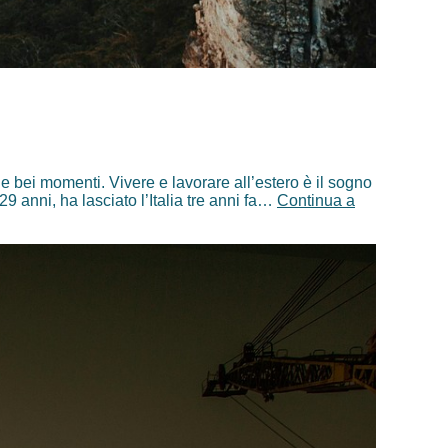
à e bei momenti. Vivere e lavorare all’estero è il sogno
9 anni, ha lasciato l’Italia tre anni fa…
Continua a