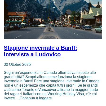
Stagione invernale a Banff:
intervista a Ludovico
30 Ottobre 2025
Sogni un’esperienza in Canada alternativa rispetto alle
grandi città? Scopri allora come funziona la stagione
invernale a Banff! Fare una stagione invernale in Canada
non è un’esperienza che capita tutti i giorni. Se le grandi
città come Toronto e Vancouver attirano la maggior parte
dei ragazzi italiani con un Working Holiday Visa, c’è chi
Stagione
invece…
Continua a leggere
invernale