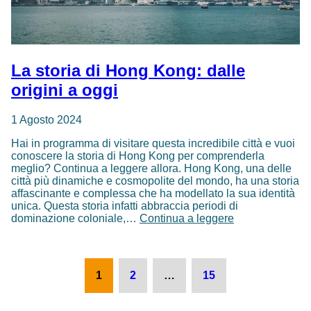
La storia di Hong Kong: dalle
origini a oggi
1 Agosto 2024
Hai in programma di visitare questa incredibile città e vuoi
conoscere la storia di Hong Kong per comprenderla
meglio? Continua a leggere allora. Hong Kong, una delle
città più dinamiche e cosmopolite del mondo, ha una storia
affascinante e complessa che ha modellato la sua identità
unica. Questa storia infatti abbraccia periodi di
La
dominazione coloniale,…
Continua a leggere
storia
di
Hong
Paginazione
Kong:
1
2
…
15
dalle
degli
origini
articoli
a