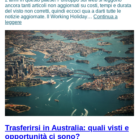
ancora tanti articoli non aggiornati su costi, tempi e durata
del visto non corretti, quindi eccoci qua a darti tutte le
notizie aggiornate. ll Working Holiday…
Continua a
Working
leggere
holiday
visa
Canada:
novità
e
opportunità
2024
Trasferirsi in Australia: quali visti e
opportunità ci sono?