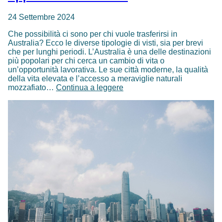
24 Settembre 2024
Che possibilità ci sono per chi vuole trasferirsi in
Australia? Ecco le diverse tipologie di visti, sia per brevi
che per lunghi periodi. L’Australia è una delle destinazioni
più popolari per chi cerca un cambio di vita o
un’opportunità lavorativa. Le sue città moderne, la qualità
della vita elevata e l’accesso a meraviglie naturali
Trasferirsi
mozzafiato…
Continua a leggere
in
Australia:
quali
visti
e
opportunità
ci
sono?