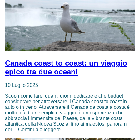
Canada coast to coast: un viaggio
epico tra due oceani
10 Luglio 2025
Scopri come fare, quanti giorni dedicare e che budget
considerare per attraversare il Canada coast to coast in
auto o in treno! Attraversare il Canada da costa a costa è
molto più di un semplice viaggio: è un’esperienza che
abbraccia l’immensità del Paese, dalla vibrante costa
atlantica della Nuova Scozia, fino ai maestosi panorami
Canada
del…
Continua a leggere
coast