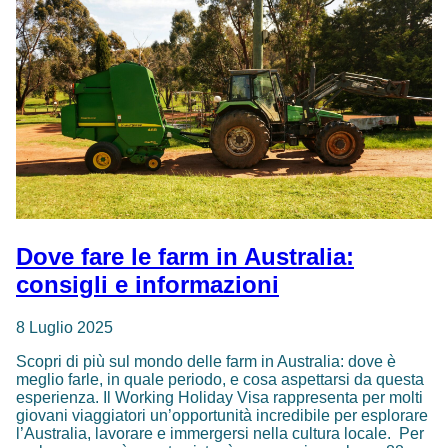
to
coast:
un
viaggio
epico
tra
due
oceani
Dove fare le farm in Australia:
consigli e informazioni
8 Luglio 2025
Scopri di più sul mondo delle farm in Australia: dove è
meglio farle, in quale periodo, e cosa aspettarsi da questa
esperienza. Il Working Holiday Visa rappresenta per molti
giovani viaggiatori un’opportunità incredibile per esplorare
l’Australia, lavorare e immergersi nella cultura locale. Per