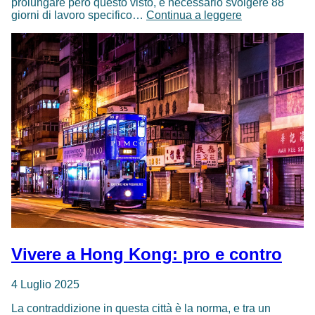
prolungare però questo visto, è necessario svolgere 88
Dove
giorni di lavoro specifico…
Continua a leggere
fare
le
farm
in
Australia:
consigli
e
informazioni
Vivere a Hong Kong: pro e contro
4 Luglio 2025
La contraddizione in questa città è la norma, e tra un