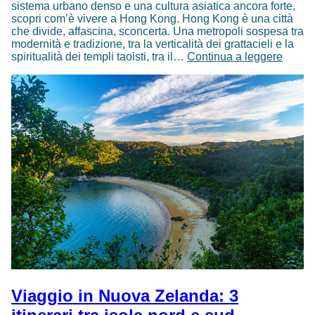
sistema urbano denso e una cultura asiatica ancora forte,
scopri com’è vivere a Hong Kong. Hong Kong è una città
che divide, affascina, sconcerta. Una metropoli sospesa tra
modernità e tradizione, tra la verticalità dei grattacieli e la
Vivere
spiritualità dei templi taoisti, tra il…
Continua a leggere
a
Hong
Kong:
pro
e
contro
Viaggio in Nuova Zelanda: 3