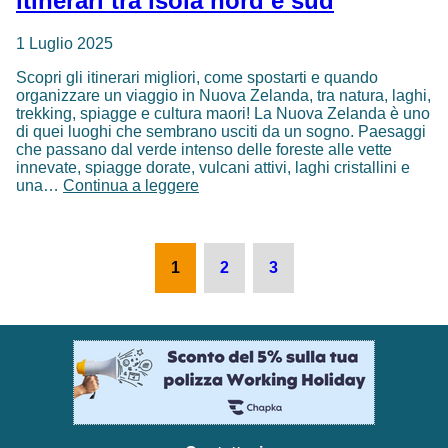
itinerari tra isola nord e sud
1 Luglio 2025
Scopri gli itinerari migliori, come spostarti e quando
organizzare un viaggio in Nuova Zelanda, tra natura, laghi,
trekking, spiagge e cultura maori! La Nuova Zelanda è uno
di quei luoghi che sembrano usciti da un sogno. Paesaggi
che passano dal verde intenso delle foreste alle vette
innevate, spiagge dorate, vulcani attivi, laghi cristallini e
Viaggio
una…
Continua a leggere
in
Nuova
Zelanda:
Paginazione
3
1
2
3
itinerari
degli
tra
articoli
isola
nord
e
sud